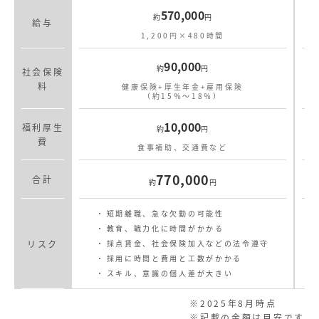
570,000
約
円
給与
1,200円×480時間
90,000
約
円
社会保険
料
健康保険+厚生年金+雇用保険
（約15％〜18％）
10,000
福利厚生
約
円
費
食事補助、交通費など
770,000
合計
約
円
短期離職、急な欠勤の可能性
教育、戦力化に時間がかかる
リスク
採点賃金、社会保険加入などの法令遵守
採用に時間と費用と工数がかかる
スキル、意識の個人差が大きい
※2025年8月時点
※記載の金額は目安です