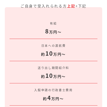
ご自身で受入れられる方
上記
+下記
有給
8
万円〜
日本への渡航費
10
約
万円〜
送り出し期間紹介料
10
約
万円〜
入館申請の行政書士費用
4
約
万円〜