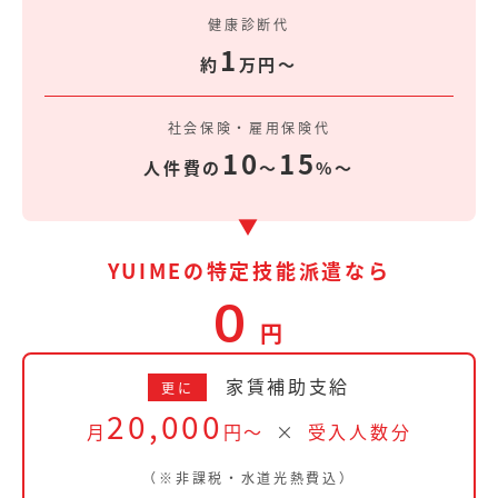
健康診断代
1
約
万円〜
社会保険・雇用保険代
10
15
人件費の
〜
%〜
▼
YUIMEの特定技能派遣なら
0
円
家賃補助支給
更に
20,000
月
円〜
×
受入人数分
（※非課税・水道光熱費込）