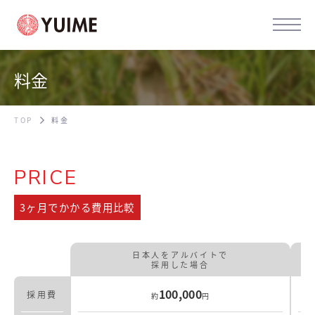
料金
TOP
料金
PRICE
3ヶ月でかかる費用比較
日本人をアルバイトで
採用した場合
100,000
採用費
約
円