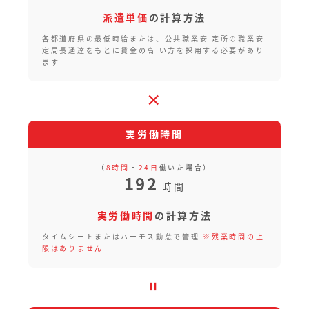
派遣単価
の計算方法
各都道府県の最低時給または、公共職業安 定所の職業安
定局長通達をもとに賃金の高 い方を採用する必要があり
ます
×
（
8時間
・
24日
働いた場合）
192
時間
実労働時間
の計算方法
タイムシートまたはハーモス勤怠で管理
※残業時間の上
限はありません
=